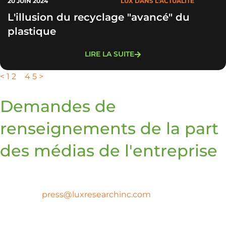
20 JUIN 2024
LUX DANS L'ACTUALITÉ
L'illusion du recyclage "avancé" du
plastique
LIRE LA SUITE
<
1
2
3
4
5
>
Demandes de
renseignements de la part
des médias de l'entreprise
Pour toute question relative aux médias ou à la
presse, veuillez contacter Lux Research à l'adresse
suivante
press@luxresearchinc.com
.