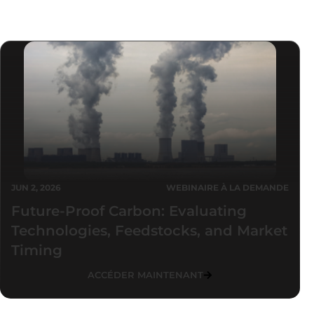
JUN 2, 2026
WEBINAIRE À LA DEMANDE
Future-Proof Carbon: Evaluating
Technologies, Feedstocks, and Market
Timing
ACCÉDER MAINTENANT