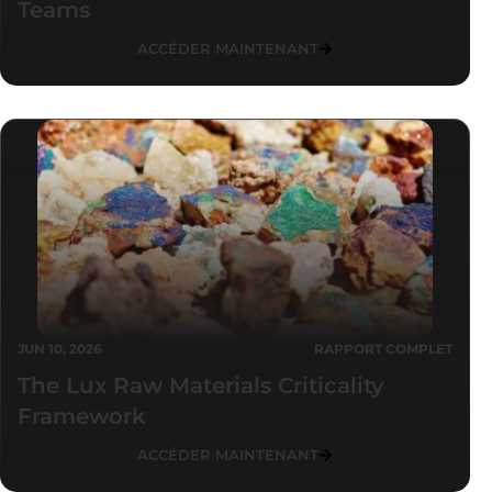
Teams
ACCÉDER MAINTENANT
JUN 10, 2026
RAPPORT COMPLET
The Lux Raw Materials Criticality
Framework
ACCÉDER MAINTENANT