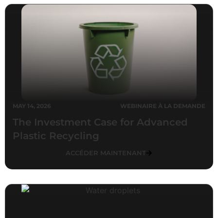
MAY 14, 2026
WEBINAIRE À LA DEMANDE
The Investment Case for Advanced
Plastic Recycling
ACCÉDER MAINTENANT