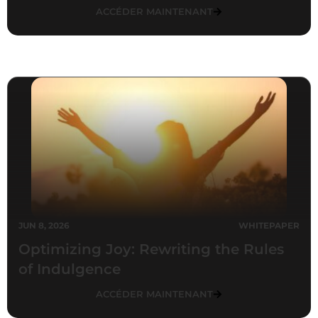
ACCÉDER MAINTENANT
JUN 8, 2026
WHITEPAPER
Optimizing Joy: Rewriting the Rules
of Indulgence
ACCÉDER MAINTENANT