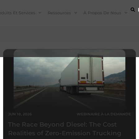
oduits Et Services
Ressources
À Propos De Nous
JUN 18, 2026
WEBINAIRE À LA DEMANDE
The Race Beyond Diesel: The Cost
Realities of Zero-Emission Trucking