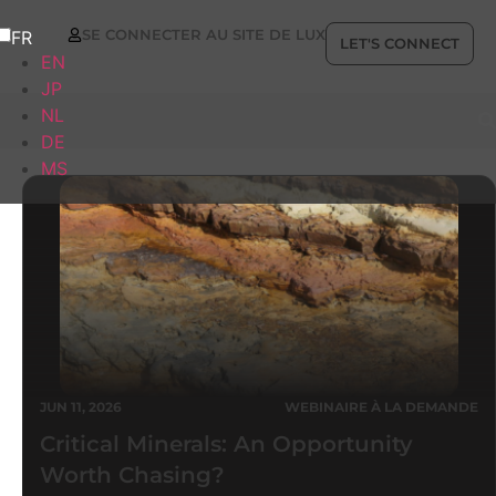
SE CONNECTER AU SITE DE LUX
FR
LET'S CONNECT
EN
JP
NL
DE
MS
JUN 11, 2026
WEBINAIRE À LA DEMANDE
Critical Minerals: An Opportunity
Worth Chasing?