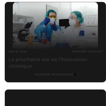
MAY 13, 2026
RAPPORT COMPLET
La prochaine ère de l'innovation
chimique
ACCÉDER MAINTENANT