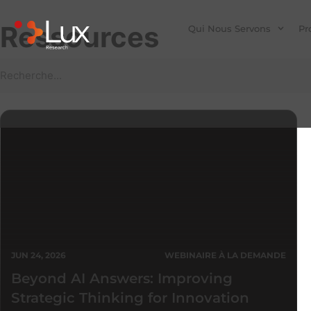
Ressources
Qui Nous Servons
Pr
JUN 24, 2026
WEBINAIRE À LA DEMANDE
Beyond AI Answers: Improving
Strategic Thinking for Innovation