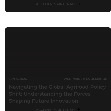
ACCÉDER MAINTENANT
JUN 4, 2026
WEBINAIRE À LA DEMANDE
Navigating the Global Agrifood Policy
Shift: Understanding the Forces
Shaping Future Innovation
ACCÉDER MAINTENANT