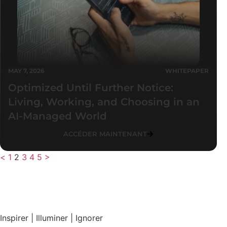
MAY 7, 2026
WHITEPAPER
Optimized Until Further Notice:
Living, Working, and Choosing in an
AI-Managed World
ACCÉDER MAINTENANT
<
1
2
3
4
5
>
Inspirer | Illuminer | Ignorer