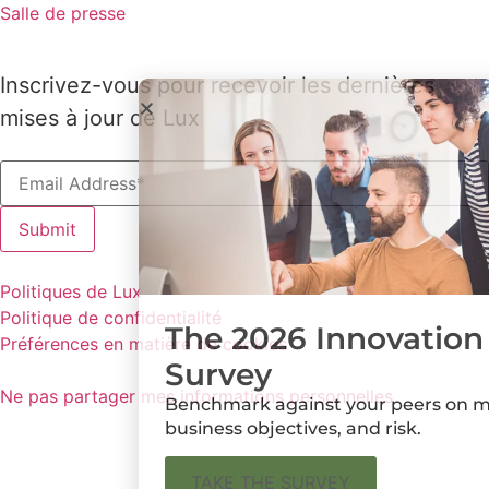
Salle de presse
Inscrivez-vous pour recevoir les dernières
mises à jour de Lux
Politiques de Lux
Politique de confidentialité
The 2026 Innovation
Préférences en matière de cookies
Survey
Ne pas partager mes informations personnelles
Benchmark against your peers on metrics,
business objectives, and risk.
TAKE THE SURVEY