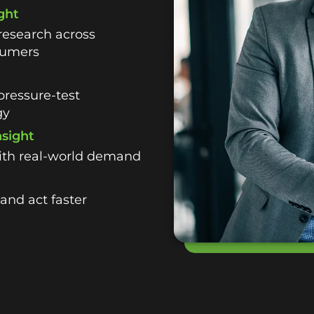
ght
research across
sumers
pressure-test
gy
nsight
with real-world demand
and act faster