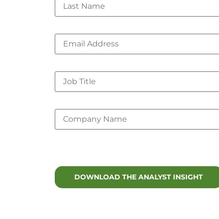
Corporate Email
*
Job Title
Company Name
*
Lux Research is committed to your pr
services. You may unsubscribe at any
La production d'énergie géothermique co