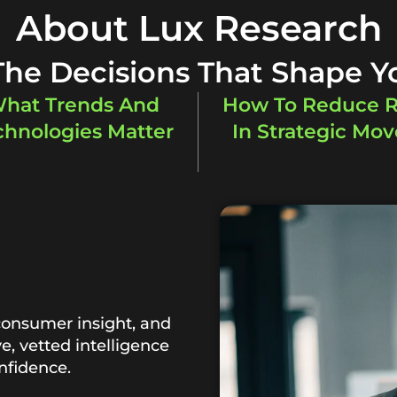
About Lux Research
 The Decisions That Shape Y
hat Trends And
How To Reduce R
chnologies Matter
In Strategic Mov
consumer insight, and
ve, vetted intelligence
nfidence.