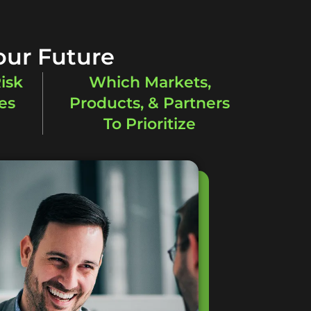
our Future
isk
Which Markets,
es
Products, & Partners
To Prioritize