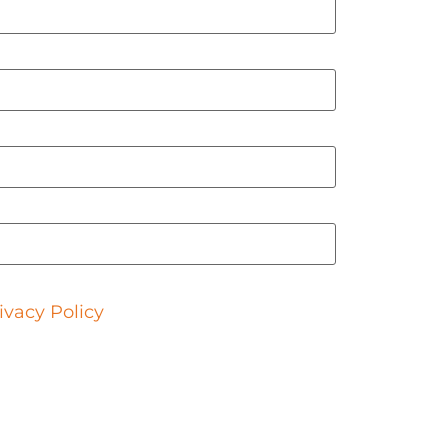
tact you about relevant content and
ivacy Policy
.
un fluide de travail qui entraîne une