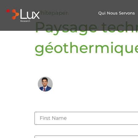
Whitepaper
Qui Nous Servons
Paysage techn
géothermiqu
Par :
Karthik Subramanian
Analyste
First Name
*
Last Name
*