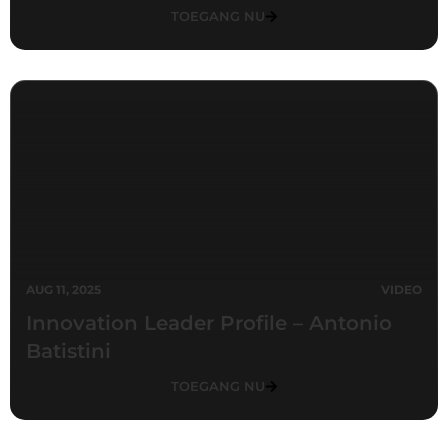
TOEGANG NU
AUG 11, 2025
VIDEO
Innovation Leader Profile – Antonio
Batistini
TOEGANG NU