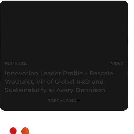
FEB 13, 2025
VIDEO
Innovation Leader Profile – Pascale
Wautelet, VP of Global R&D and
Sustainability at Avery Dennison
TOEGANG NU