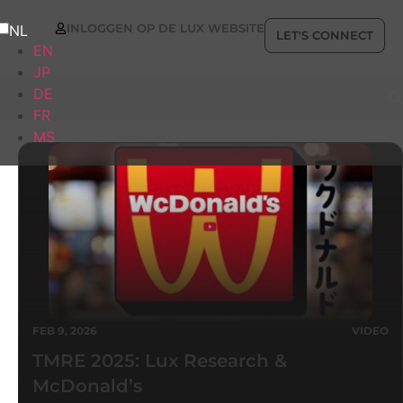
INLOGGEN OP DE LUX WEBSITE
NL
LET'S CONNECT
EN
JP
DE
FR
MS
FEB 9, 2026
VIDEO
TMRE 2025: Lux Research &
McDonald’s