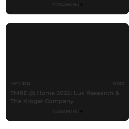
TOEGANG NU
MAY 1, 2025
VIDEO
TMRE @ Home 2025: Lux Research &
The Kroger Company
TOEGANG NU