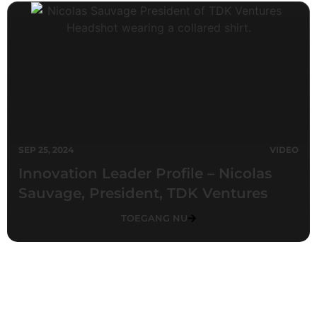
SEP 25, 2024
VIDEO
Innovation Leader Profile – Nicolas
Sauvage, President, TDK Ventures
TOEGANG NU