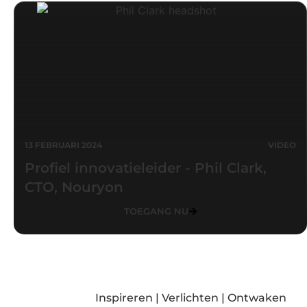
13 FEBRUARI 2024
VIDEO
Profiel innovatieleider - Phil Clark,
CTO, Nouryon
TOEGANG NU
Inspireren | Verlichten | Ontwaken