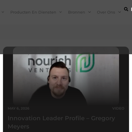
Producten En Diensten
Bronnen
Over Ons
MAY 6, 2026
VIDEO
Innovation Leader Profile – Gregory
Meyers