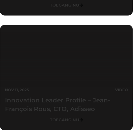
TOEGANG NU
NOV 11, 2025
VIDEO
Innovation Leader Profile – Jean-
François Rous, CTO, Adisseo
TOEGANG NU