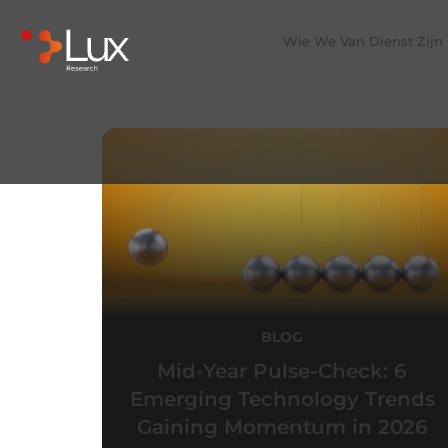
Wie We Van Dienst Zijn
BLOG
Mid-Year Pulse-Check: 6
Emerging Technology Trends
Gaining Momentum in 2026