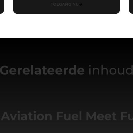
TOEGANG NU
Gerelateerde
inhou
 Aviation Fuel Meet F