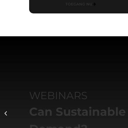
TOEGANG NU
WEBINARS
Can Sustainable