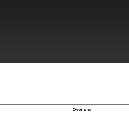
Bronnen
Over ons
Gratis onderzoek
Overzicht
Webinars en evenementen
Leiderschapsteam