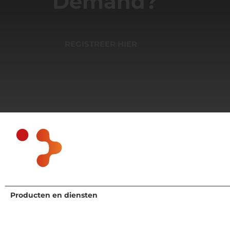
Demand?
REGISTREER HIER
Producten en diensten
Wie we van dienst zijn
Onderzoek en advies
Agrifood and Health
Expertisediensten
Chemicaliën