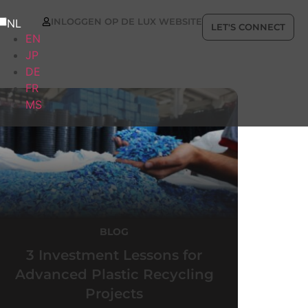
INLOGGEN OP DE LUX WEBSITE
NL
LET'S CONNECT
EN
JP
DE
FR
MS
BLOG
3 Investment Lessons for
Advanced Plastic Recycling
Projects