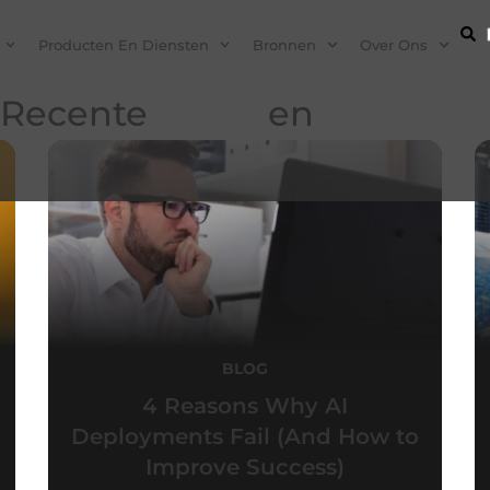
Producten En Diensten
Bronnen
Over Ons
Recente
blogs
en
podcasts
BLOG
4 Reasons Why AI
Deployments Fail (And How to
Improve Success)