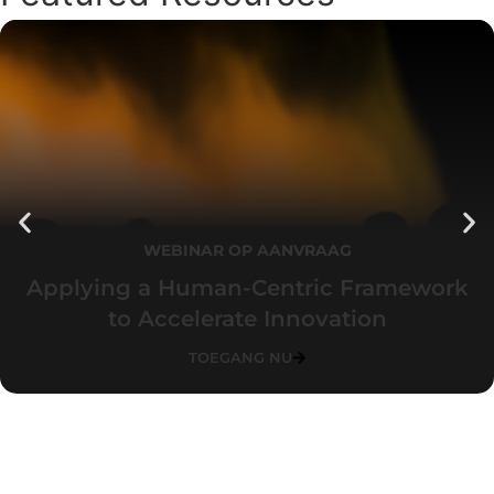
WEBINAR OP AANVRAAG
Applying a Human-Centric Framework
to Accelerate Innovation
TOEGANG NU