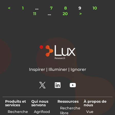
<
1
…
7
8
9
10
11
…
20
>
Inspirer | Illuminer | Ignorer
Produits et
Qui nous
Ressources
À propos de
services
servons
nous
Recherche
Recherche
Agrifood
Vue
libre