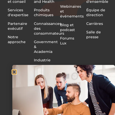
et conseil
and Health
d'ensemble
Webinaires
Services
Produits
Équipe de
et
d'expertise
chimiques
direction
événements
Partenaire
Connaissances
Carrières
Blog et
exécutif
des
podcast
Salle de
consommateurs
Notre
presse
Forums
approche
Government
Lux
&
Academia
Industrie
Medical
Devices
and
Diagnostics
Pétrole et
gaz
Utilitaires