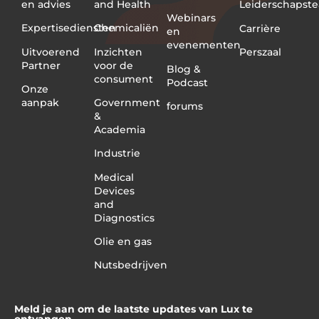
en advies
and Health
Leiderschapst
Webinars
Expertisediensten
Chemicaliën
Carrière
en
evenementen
Uitvoerend
Inzichten
Perszaal
Partner
voor de
Blog &
consument
Podcast
Onze
aanpak
Government
forums
&
Academia
Industrie
Medical
Devices
and
Diagnostics
Olie en gas
Nutsbedrijven
Meld je aan om de laatste updates van Lux te
ontvangen