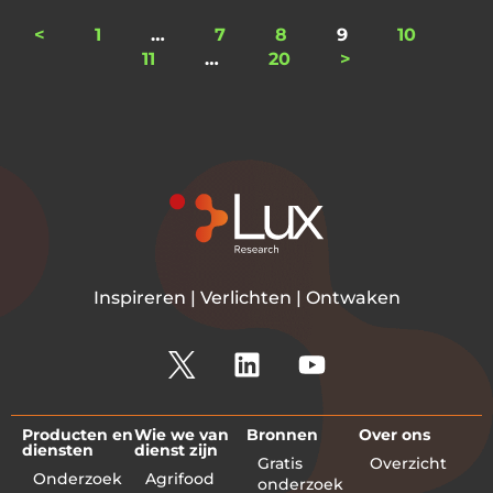
<
1
…
7
8
9
10
11
…
20
>
Inspireren | Verlichten | Ontwaken
Producten en
Wie we van
Bronnen
Over ons
diensten
dienst zijn
Gratis
Overzicht
Onderzoek
Agrifood
onderzoek