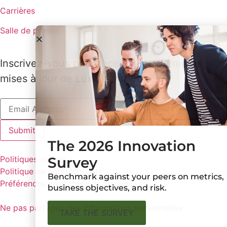
Carrières
Salle de presse
Inscrivez-vous pour recevoir les dernières
mises à jour de Lux
The 2026 Innovation
Survey
Politiques de Lux
Politique de confidentialité
Benchmark against your peers on metrics,
Préférences en matière de cookies
business objectives, and risk.
Ne pas partager mes informations personnelles
TAKE THE SURVEY