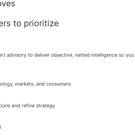
oves
s to prioritize
rt advisory to deliver objective, vetted intelligence so y
nology, markets, and consumers
ions and refine strategy
d