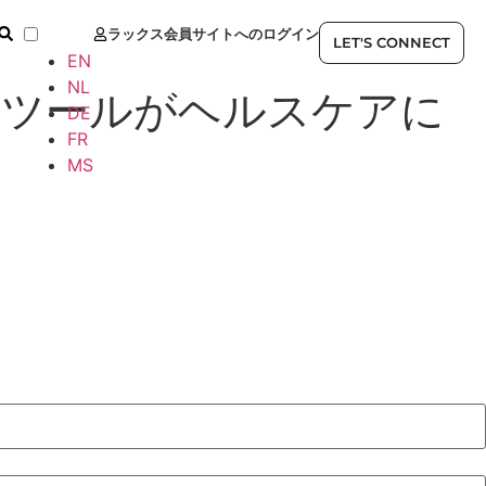
ラックス会員サイトへのログイン
JP
LET'S CONNECT
EN
NL
・ツールがヘルスケアに
DE
FR
MS