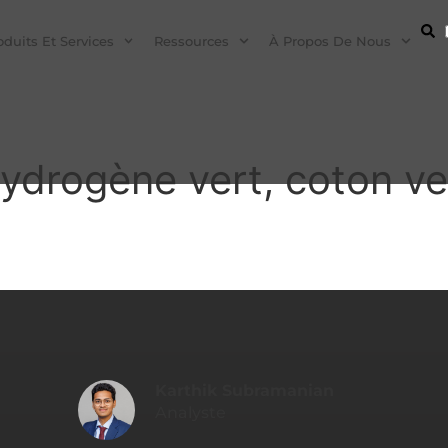
oduits Et Services
Ressources
À Propos De Nous
ydrogène vert, coton ve
Karthik Subramanian
Analyste