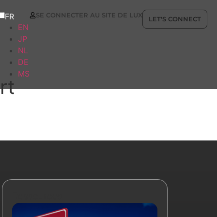
SE CONNECTER AU SITE DE LUX
FR
LET'S CONNECT
EN
JP
NL
DE
MS
rt
Ressources