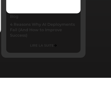
Blog
4 Reasons Why AI Deployments
Fail (And How to Improve
Success)
LIRE LA SUITE