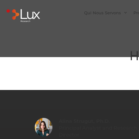
Qui Nous Servons
Pr
H
Alina Strugut, Ph.D.
Principal Analyst and Research
Director