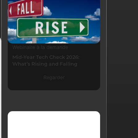
Webinaire à la demande
Mid-Year Tech Check 2026:
What’s Rising and Falling
Regarder
Derniers blogs