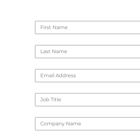
First Name
*
Last Name
*
Corporate Email
*
Job Title
Company Name
*
Lux Research is committed to your pr