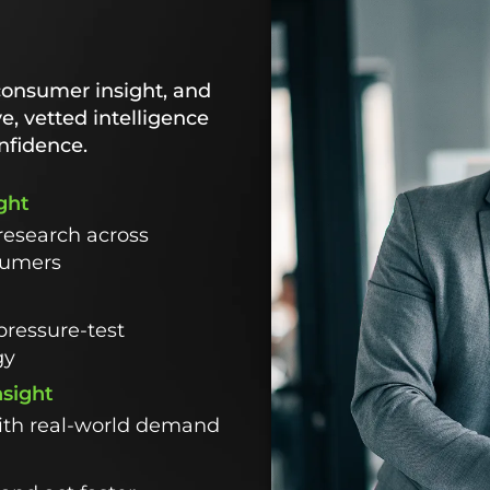
consumer insight, and
ve, vetted intelligence
nfidence.
ght
research across
sumers
pressure-test
gy
nsight
with real-world demand