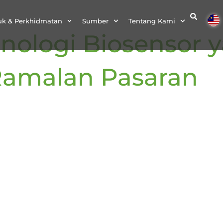
uk & Perkhidmatan
Sumber
Tentang Kami
nologi Biosensor 
Ramalan Pasaran