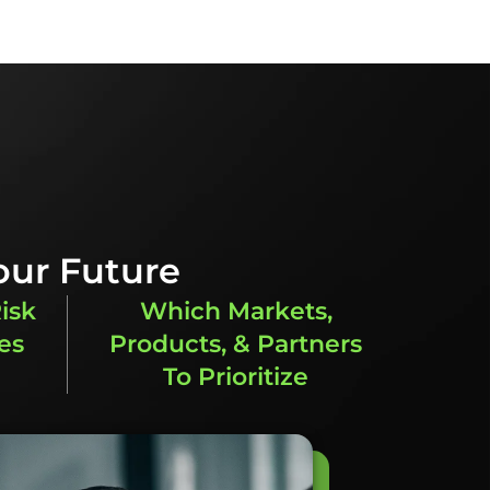
our Future
isk
Which Markets,
es
Products, & Partners
To Prioritize