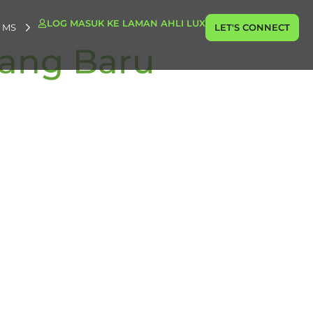
LOG MASUK KE LAMAN AHLI LUX
MS
LET'S CONNECT
yang Baru