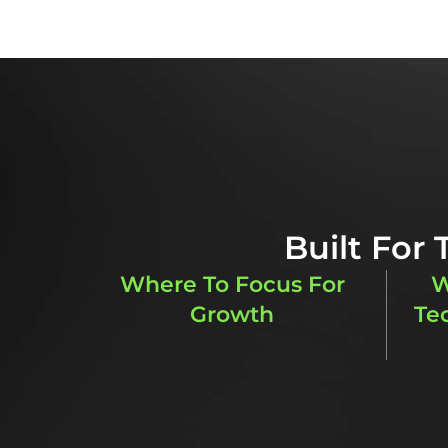
Muat turun ringkasan eksekutif untuk
Built For
Where To Focus For
W
Growth
Te