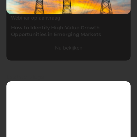
Webinar op aanvraag
How to Identify High-Value Growth
Opportunities in Emerging Markets
Nu bekijken
Laatste blogs