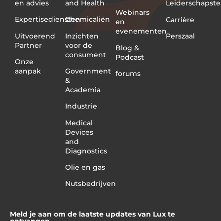
en advies
and Health
Leiderschapst
Webinars
Expertisediensten
Chemicaliën
Carrière
en
evenementen
Uitvoerend
Inzichten
Perszaal
Partner
voor de
Blog &
consument
Podcast
Onze
aanpak
Government
forums
&
Academia
Industrie
Medical
Devices
and
Diagnostics
Olie en gas
Nutsbedrijven
Meld je aan om de laatste updates van Lux te
ontvangen