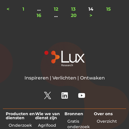
<
1
…
12
13
14
15
16
…
20
>
Inspireren | Verlichten | Ontwaken
Producten en
Wie we van
Bronnen
Over ons
diensten
dienst zijn
Gratis
Overzicht
Onderzoek
Agrifood
onderzoek