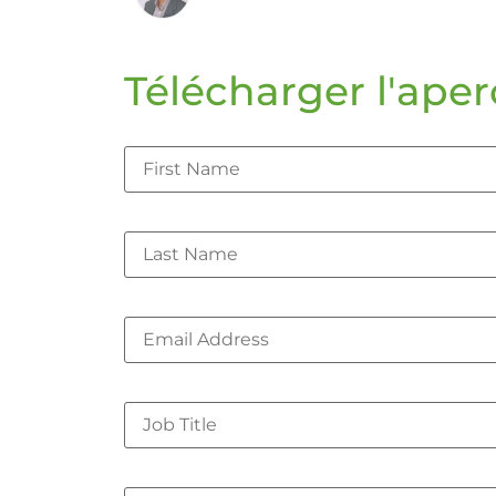
Télécharger l'aper
First Name
*
Last Name
*
Corporate Email
*
Job Title
Company Name
*