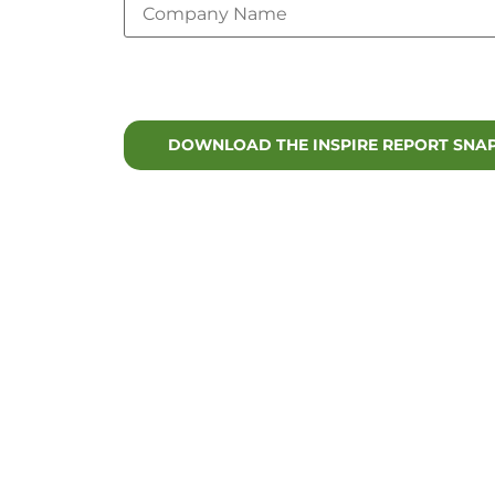
Lux Research is committed to your pr
services. You may unsubscribe at any
Les entreprises de biens de consommat
consommateurs exigent des produits f
d'approvisionnement remettent en que
fabriqués de manière conventionnelle, t
du coût des ingrédients clés sur la ré
Ce rapport, intitulé "The Lux Sustainab
objectifs de la chaîne de valeur d'un 
dynamique des promesses des entrepr