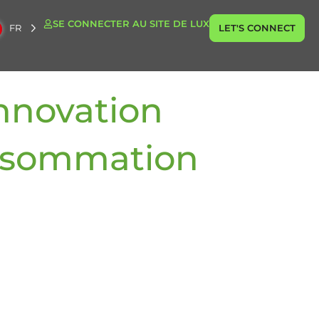
SE CONNECTER AU SITE DE LUX
FR
LET'S CONNECT
nnovation
onsommation