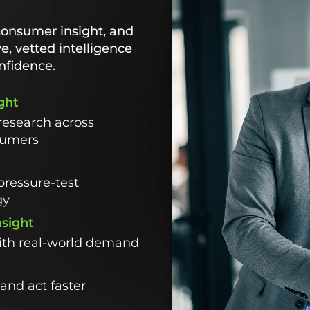
consumer insight, and
ve, vetted intelligence
nfidence.
ght
research across
sumers
pressure-test
gy
nsight
with real-world demand
and act faster