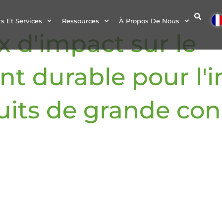
s Et Services
Ressources
À Propos De Nous
 d'impact sur le
t durable pour l'i
duits de grande c