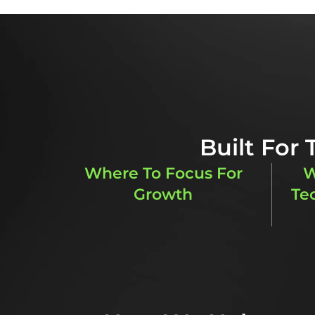
Built For
Where To Focus For
W
Growth
Te