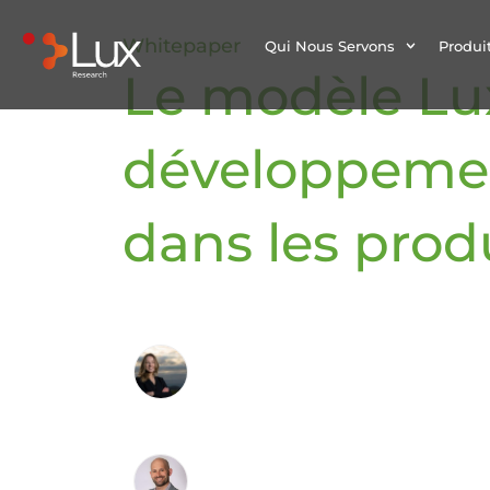
Whitepaper
Qui Nous Servons
Produit
Le modèle Lux
développemen
dans les pro
Par :
Sue Davies
Consultant principal
Joshua Haslun, Ph.D.
Directeur principal