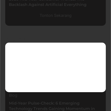
Backlash Against Artificial Everything
Tonton Sekarang
Blog Terkini
Blog
Mid-Year Pulse-Check: 6 Emerging
Technology Trends Gaining Momentum in