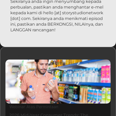
Sekiranya anda ingin menyumbang kepada
perbualan, pastikan anda menghantar e-mel
kepada kami di hello [at] storystudionetwork
[dot] com. Sekiranya anda menikmati episod
ini, pastikan anda BERKONGSI, NILAInya, dan
LANGGAN rancangan!
Sumber
Webinar Atas Permintaan
2026 Mid-Year Consumer Trends: The