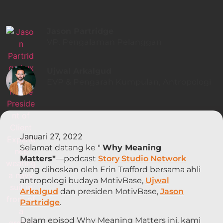
Jason Partridge
VP, Pengalaman Pelanggan
Ujwal Arkalgud
EVP & Pengarah Kumpulan, Antropologi
Januari 27, 2022
Selamat datang ke "
Why Meaning
Matters"
—podcast
Story Studio Network
yang dihoskan oleh Erin Trafford bersama ahli
antropologi budaya MotivBase,
Ujwal
Arkalgud
dan presiden MotivBase,
Jason
Partridge
.
Dalam episod Why Meaning Matters ini, kami