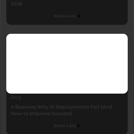
2026
BACA LAGI
Blog
4 Reasons Why AI Deployments Fail (And
How to Improve Success)
BACA LAGI