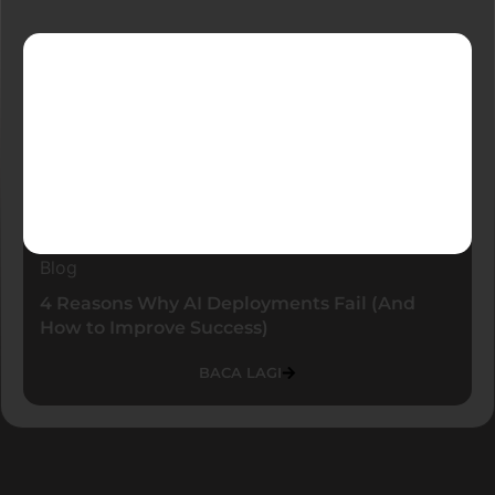
Blog
4 Reasons Why AI Deployments Fail (And
How to Improve Success)
BACA LAGI