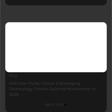
Blog Terkini
Blog
Mid-Year Pulse-Check: 6 Emerging
Technology Trends Gaining Momentum in
2026
BACA LAGI