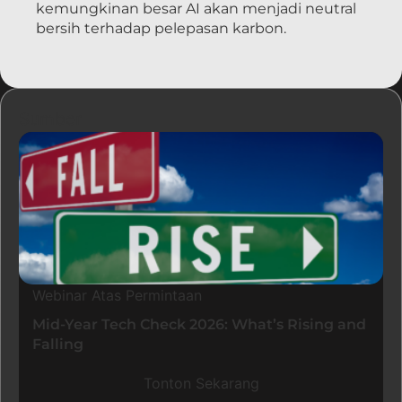
kemungkinan besar AI akan menjadi neutral
bersih terhadap pelepasan karbon.
Sumber
Webinar Atas Permintaan
Mid-Year Tech Check 2026: What’s Rising and
Falling
Tonton Sekarang