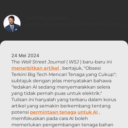
Anthony Schiavo
Pengarah Kanan dan Penganalisis Utama
24 Mei 2024
The
Wall Street Journal
(
WSJ
) baru-baru ini
menerbitkan artikel
, bertajuk, "Obsesi
Terkini Big Tech Mencari Tenaga yang Cukup";
subtajuk dengan jelas menyatakan bahawa
"ledakan AI sedang menyemarakkan selera
yang tidak pernah puas untuk elektrik."
Tulisan ini hanyalah yang terbaru dalam korus
artikel yang semakin berkembang tentang
potensi
permintaan tenaga
untuk AI
,
memfokuskan pada cara AI boleh
memerlukan pengembangan tenaga bahan