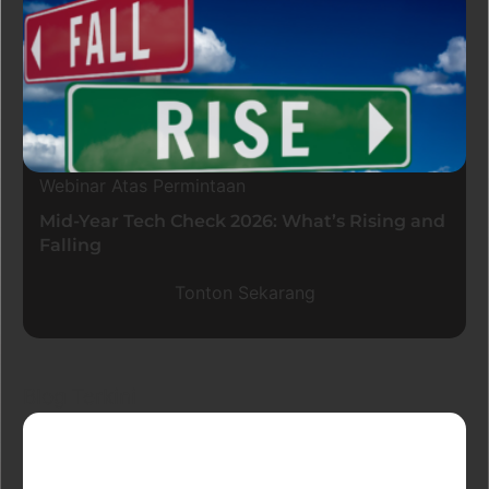
Webinar Atas Permintaan
Mid-Year Tech Check 2026: What’s Rising and
Falling
Tonton Sekarang
Blog Terkini