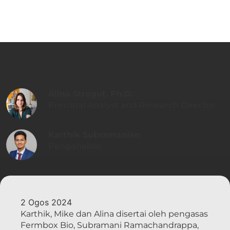
Alina Strugut, Ph.D.
Principal Analyst and Research Director
Karthik Subramanian
Penganalisis
2 Ogos 2024
Karthik, Mike dan Alina disertai oleh pengasas
Fermbox Bio, Subramani Ramachandrappa,