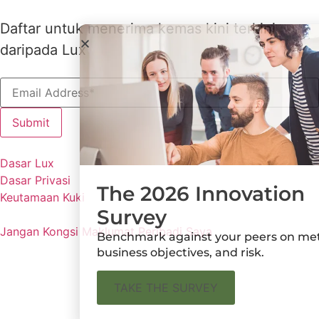
Daftar untuk menerima kemas kini terkini
daripada Lux
Dasar Lux
Dasar Privasi
The 2026 Innovation
Keutamaan Kuki
Survey
Jangan Kongsi Maklumat Peribadi Saya
Benchmark against your peers on metrics,
business objectives, and risk.
TAKE THE SURVEY