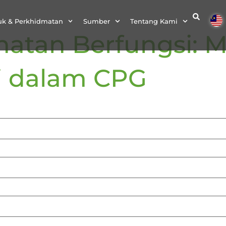
uk & Perkhidmatan
Sumber
Tentang Kami
atan Berfungsi: 
ai dalam CPG