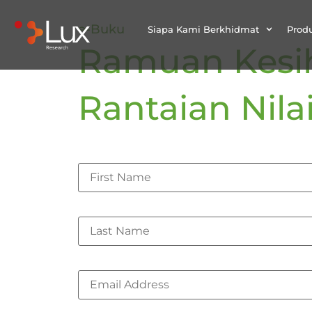
e-Buku
Siapa Kami Berkhidmat
Prod
Ramuan Kesih
Rantaian Nil
First Name
*
Last Name
*
Corporate Email
*