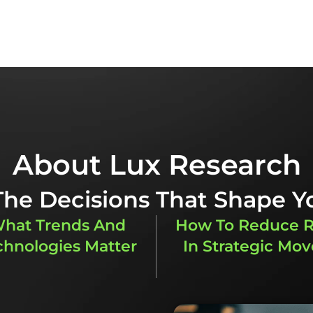
is kesan bertindihnya. Ia boleh membantu korpo
ngka strategi yang berkesan.
About Lux Research
 The Decisions That Shape Y
hat Trends And
How To Reduce R
chnologies Matter
In Strategic Mov