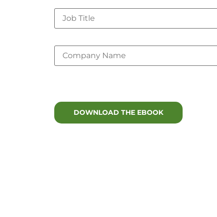
Job Title
Company Name
*
Lux Research is committed to your pr
services. You may unsubscribe at any
Pandemik mengalihkan keutamaan pe
kesihatan berfungsi. Bahan-bahan ini
kesihatan imun, metabolik dan kogni
dan memakan masa kerana cabaran pe
adalah penting untuk mengemudi lan
EBook ini menangani pemacu utama 