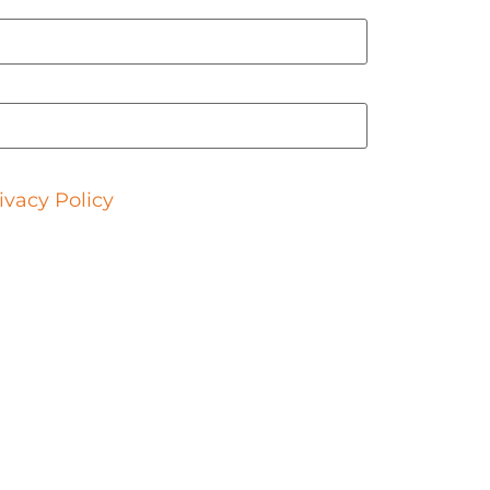
tact you about relevant content and
ivacy Policy
.
meningkatkan minat terhadap ramuan
da usus yang lebih sihat kepada
memasuki segmen ini boleh berisiko
n nilai dan peluang yang lebih luas
kategorikannya kepada empat bidang