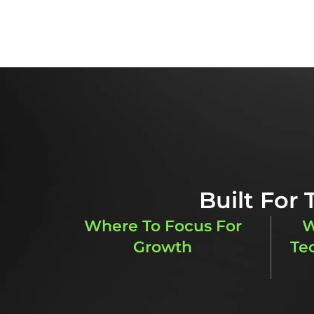
impak kesihatan utama dan menganalis
ramuan kesihatan mereka dalam mera
Built For
Where To Focus For
W
Growth
Te