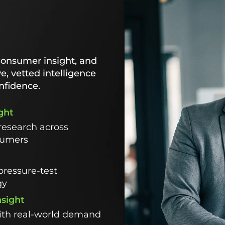
consumer insight, and
ve, vetted intelligence
nfidence.
ght
research across
sumers
pressure-test
gy
nsight
with real-world demand