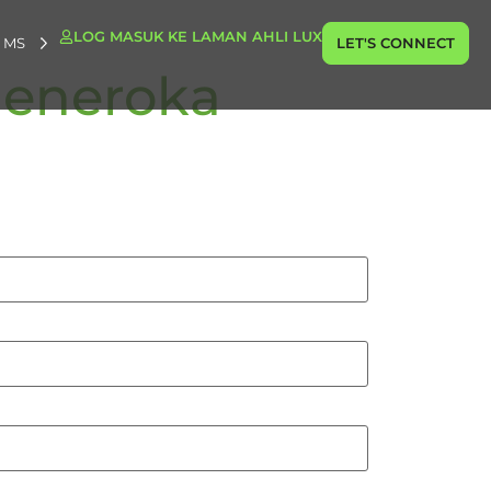
LOG MASUK KE LAMAN AHLI LUX
MS
LET'S CONNECT
Meneroka