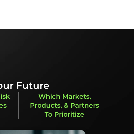
rat di pelbagai peringkat perjalanan
our Future
isk
Which Markets,
es
Products, & Partners
To Prioritize