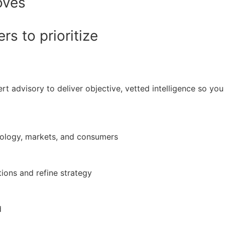
oves
s to prioritize
rt advisory to deliver objective, vetted intelligence so y
nology, markets, and consumers
ions and refine strategy
d