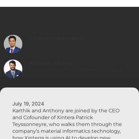
Karthik Subramanian
Analyst
Anthony Schiavo
Leitender Direktor und Hauptanalyst
July 19, 2024
Karthik and Anthony are joined by the CEO
and Cofounder of Xintera Patrick
Teyssonneyre, who walks them through the
company’s material informatics technology,
how Xinterra is using AI to develop new