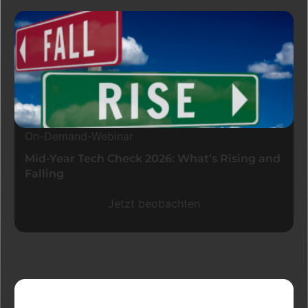
Ressourcen
On-Demand-Webinar
Mid-Year Tech Check 2026: What’s Rising and
Falling
Jetzt beobachten
Neueste Blogs