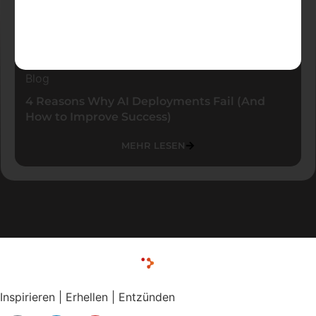
Blog
4 Reasons Why AI Deployments Fail (And
How to Improve Success)
MEHR LESEN
Inspirieren | Erhellen | Entzünden