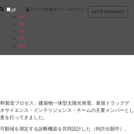
ラックス会員サイトへのログイン
JP
LET'S CONNECT
EN
NL
DE
FR
MS
ノ材料製造プロセス、建築物一体型太陽光発電、新規ドラッグデ
オサイエンス・インテリジェンス・チームの主要メンバーとし
査を行ってきました。
と可動域を測定する診断機器を共同設計した（特許出願中）。