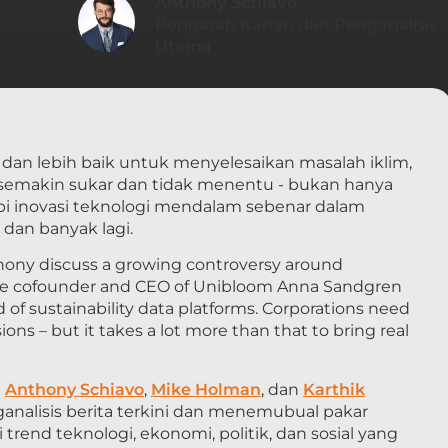
Anthony Schiavo
Pengarah Kanan dan Penganalisis
Utama
dan lebih baik untuk menyelesaikan masalah iklim,
g semakin sukar dan tidak menentu - bukan hanya
tetapi inovasi teknologi mendalam sebenar dalam
 dan banyak lagi.
nthony discuss a growing controversy around
the cofounder and CEO of Unibloom Anna Sandgren
of sustainability data platforms. Corporations need
ons – but it takes a lot more than that to bring real
i
Anthony Schiavo
,
Mike Holman
, dan
Karthik
analisis berita terkini dan menemubual pakar
rend teknologi, ekonomi, politik, dan sosial yang