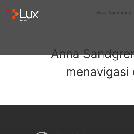
Siapa Kami Berkh
Anna Sandgren
menavigasi