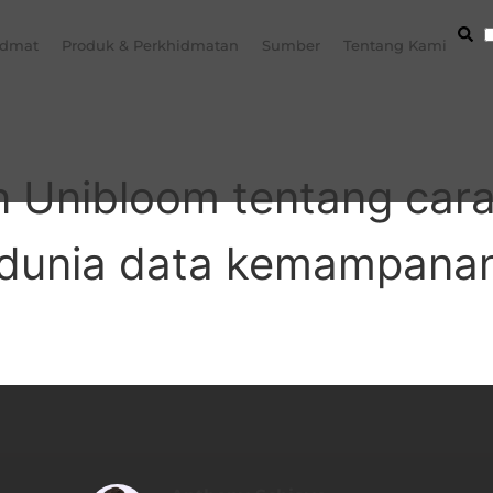
idmat
Produk & Perkhidmatan
Sumber
Tentang Kami
 Unibloom tentang cara 
 dunia data kemampanan