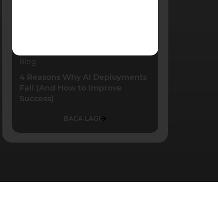
Blog
4 Reasons Why AI Deployments
Fail (And How to Improve
Success)
BACA LAGI