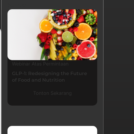
Sumber
Webinar Atas Permintaan
GLP-1: Redesigning the Future
of Food and Nutrition
Tonton Sekarang
Blog Terkini