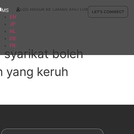
LOG MASUK KE LAMAN AHLI LUX
MS
LET'S CONNECT
EN
JP
NL
DE
FR
syarikat boleh
 yang keruh