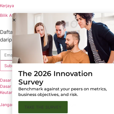
Kerjaya
Bilik Akhbar
Daftar untuk menerima kemas kini terkini
daripada Lux
The 2026 Innovation
Dasar Lux
Survey
Dasar Privasi
Benchmark against your peers on metrics,
Keutamaan Kuki
business objectives, and risk.
Jangan Kongsi Maklumat Peribadi Saya
TAKE THE SURVEY