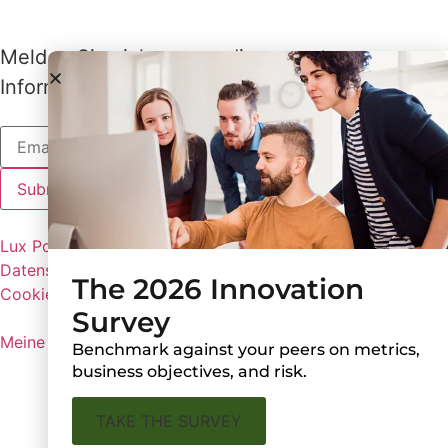
Melden Sie sich an, um die neuesten
Informationen von Lux zu erhalten
Lux Policies
Datenschutzbestimmungen
The 2026 Innovation
Cookie-Einstellungen
Survey
Meine persönlichen Informationen nicht weitergeben
Benchmark against your peers on metrics,
business objectives, and risk.
TAKE THE SURVEY