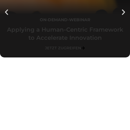
ON-DEMAND-WEBINAR
Applying a Human-Centric Framework
to Accelerate Innovation
JETZT ZUGREIFEN