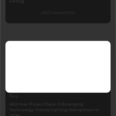
Falling
Jetzt beobachten
Neueste Blogs
Blog
Mid-Year Pulse-Check: 6 Emerging
Technology Trends Gaining Momentum in
2026