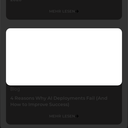
MEHR LESEN
Blog
4 Reasons Why AI Deployments Fail (And
How to Improve Success)
MEHR LESEN