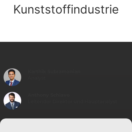
Kunststoffindustrie
Karthik Subramanian
Analyst
Anthony Schiavo
Leitender Direktor und Hauptanalyst