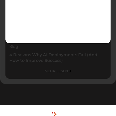
Blog
4 Reasons Why AI Deployments Fail (And
How to Improve Success)
MEHR LESEN