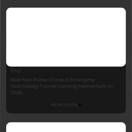
Neueste Blogs
Blog
Mid-Year Pulse-Check: 6 Emerging
Technology Trends Gaining Momentum in
2026
MEHR LESEN