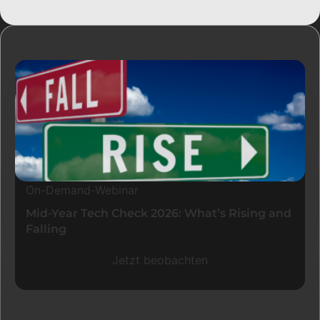
Ressourcen
On-Demand-Webinar
Mid-Year Tech Check 2026: What’s Rising and
Falling
Jetzt beobachten