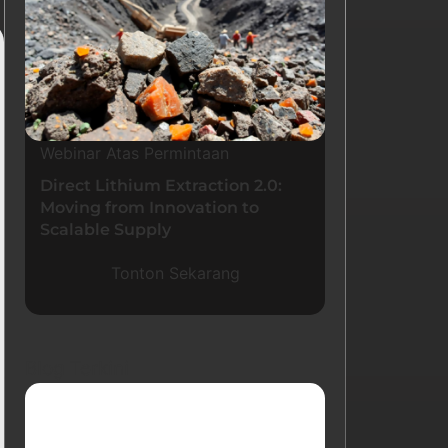
Webinar Atas Permintaan
Direct Lithium Extraction 2.0:
Moving from Innovation to
Scalable Supply
Tonton Sekarang
Blog Terkini