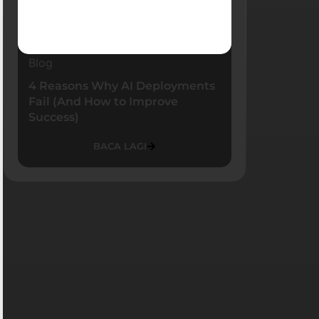
Blog
4 Reasons Why AI Deployments
Fail (And How to Improve
Success)
BACA LAGI