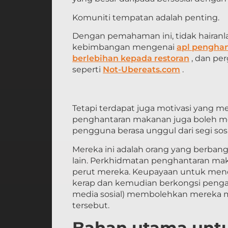
Komuniti tempatan adalah penting.
Dengan pemahaman ini, tidak hairan
kebimbangan mengenai
apl pengha
berlebihan kepada restoran
, dan per
seperti
Not-Ubereats.com
.
Tetapi terdapat juga motivasi yang mem
penghantaran makanan juga boleh 
pengguna berasa unggul dari segi sosi
Mereka ini adalah orang yang berban
lain. Perkhidmatan penghantaran 
perut mereka. Keupayaan untuk men
kerap dan kemudian berkongsi pengal
media sosial) membolehkan mereka
tersebut.
Bahan utama unt