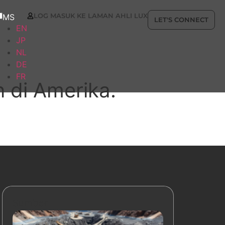
LOG MASUK KE LAMAN AHLI LUX
MS
LET'S CONNECT
EN
JP
NL
DE
FR
di Amerika.
Sumber