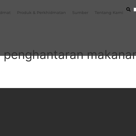
idmat
Produk & Perkhidmatan
Sumber
Tentang Kami
 penghantaran makanan 