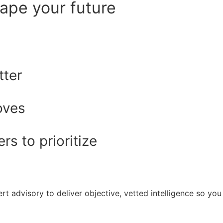
hape your future
tter
oves
s to prioritize
rt advisory to deliver objective, vetted intelligence so y