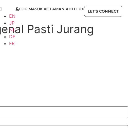
LOG MASUK KE LAMAN AHLI LUX
MS
LET'S CONNECT
EN
JP
enal Pasti Jurang
NL
DE
FR