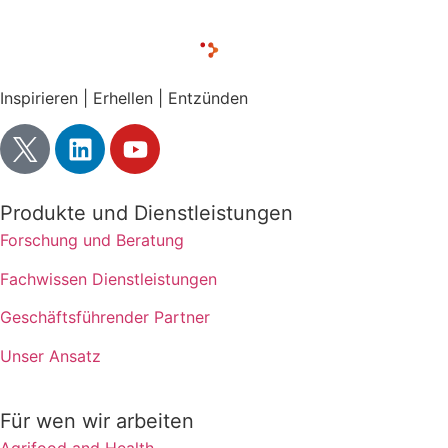
Inspirieren | Erhellen | Entzünden
Produkte und Dienstleistungen
Forschung und Beratung
Fachwissen Dienstleistungen
Geschäftsführender Partner
Unser Ansatz
Für wen wir arbeiten
Agrifood and Health